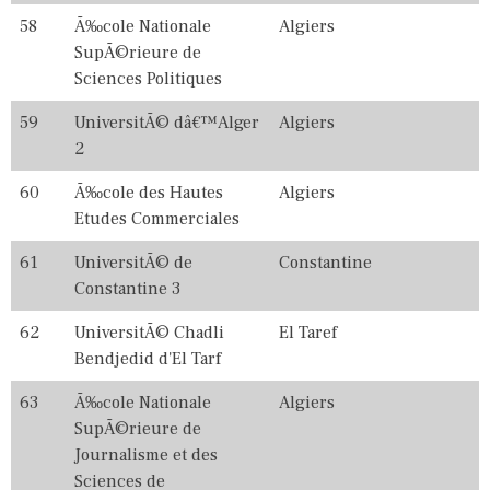
58
Ã‰cole Nationale
Algiers
SupÃ©rieure de
Sciences Politiques
59
UniversitÃ© dâ€™Alger
Algiers
2
60
Ã‰cole des Hautes
Algiers
Etudes Commerciales
61
UniversitÃ© de
Constantine
Constantine 3
62
UniversitÃ© Chadli
El Taref
Bendjedid d'El Tarf
63
Ã‰cole Nationale
Algiers
SupÃ©rieure de
Journalisme et des
Sciences de