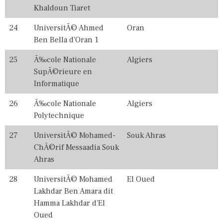
I
Khaldoun Tiaret
E
S
24
UniversitÃ© Ahmed
Oran
,
Ben Bella d'Oran 1
U
N
25
Ã‰cole Nationale
Algiers
I
V
SupÃ©rieure en
E
Informatique
R
S
26
Ã‰cole Nationale
Algiers
I
T
Polytechnique
Y
27
UniversitÃ© Mohamed-
Souk Ahras
ChÃ©rif Messaadia Souk
Ahras
28
UniversitÃ© Mohamed
El Oued
Lakhdar Ben Amara dit
Hamma Lakhdar d'El
Oued