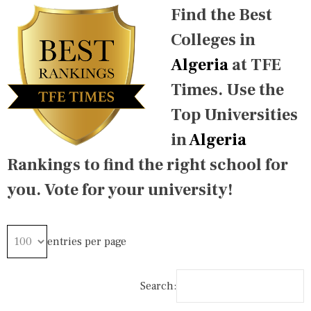
E
E
Find the Best
D
D
I
2
Colleges in
N
0
A
1
Algeria
at TFE
F
5
R
,
Times. Use the
I
2
C
0
Top Universities
A
1
R
6
in
Algeria
A
,
N
2
Rankings to find the right school for
K
0
I
1
you. Vote for your university!
N
7
G
,
S
2
,
0
I
1
entries per page
N
8
T
,
E
2
Search:
R
0
N
1