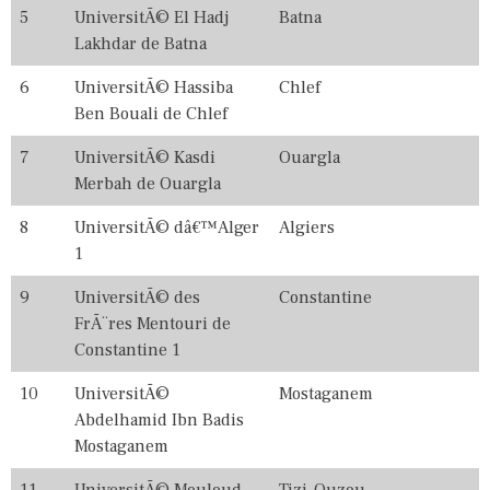
4
5
UniversitÃ© El Hadj
Batna
,
Lakhdar de Batna
2
0
6
UniversitÃ© Hassiba
Chlef
2
5
Ben Bouali de Chlef
,
2
7
UniversitÃ© Kasdi
Ouargla
0
Merbah de Ouargla
2
6
,
8
UniversitÃ© dâ€™Alger
Algiers
A
1
L
G
9
UniversitÃ© des
Constantine
E
FrÃ¨res Mentouri de
R
I
Constantine 1
A
,
10
UniversitÃ©
Mostaganem
B
Abdelhamid Ibn Badis
E
S
Mostaganem
T
,
11
UniversitÃ© Mouloud
Tizi-Ouzou