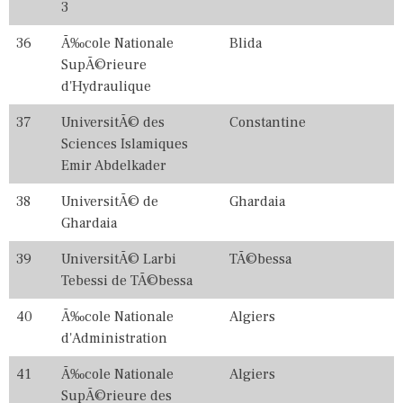
3
36
Ã‰cole Nationale
Blida
SupÃ©rieure
d'Hydraulique
37
UniversitÃ© des
Constantine
Sciences Islamiques
Emir Abdelkader
38
UniversitÃ© de
Ghardaia
Ghardaia
39
UniversitÃ© Larbi
TÃ©bessa
Tebessi de TÃ©bessa
40
Ã‰cole Nationale
Algiers
d'Administration
41
Ã‰cole Nationale
Algiers
SupÃ©rieure des