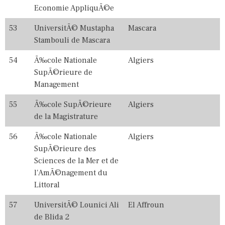
Economie AppliquÃ©e
53
UniversitÃ© Mustapha
Mascara
Stambouli de Mascara
54
Ã‰cole Nationale
Algiers
SupÃ©rieure de
Management
55
Ã‰cole SupÃ©rieure
Algiers
de la Magistrature
56
Ã‰cole Nationale
Algiers
SupÃ©rieure des
Sciences de la Mer et de
l'AmÃ©nagement du
Littoral
57
UniversitÃ© Lounici Ali
El Affroun
de Blida 2