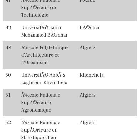
SupÃ©rieure de
Technologie
48
UniversitÃ© Tahri
BÃ©char
Mohammed BÃ©char
49
Ã‰cole Polytehnique
Algiers
d'Architecture et
d'Urbanisme
50
UniversitÃ© AbbÃ¨s
Khenchela
Laghrour Khenchela
51
Ã‰cole Nationale
Algiers
SupÃ©rieure
Agronomique
52
Ã‰cole Nationale
Algiers
SupÃ©rieure en
Statistique et en