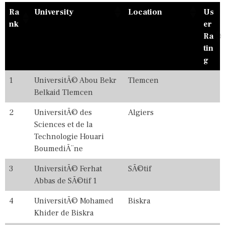
A
9
Ra
University
Location
Us
T
,
I
2
nk
er
O
0
Ra
N
2
tin
A
0
L
,
g
R
2
A
0
1
UniversitÃ© Abou Bekr
Tlemcen
N
2
Belkaid Tlemcen
K
1
I
,
N
2
2
UniversitÃ© des
Algiers
G
0
Sciences et de la
S
2
Technologie Houari
2
,
BoumediÃ¨ne
2
0
3
UniversitÃ© Ferhat
SÃ©tif
2
Abbas de SÃ©tif 1
3
,
4
UniversitÃ© Mohamed
Biskra
2
0
Khider de Biskra
2