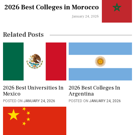
v
2026 Best Colleges in Morocco
i
January 24, 2026
g
Related Posts
a
t
i
o
n
2026 Best Universities In
2026 Best Colleges In
Mexico
Argentina
POSTED ON
JANUARY 24, 2026
POSTED ON
JANUARY 24, 2026