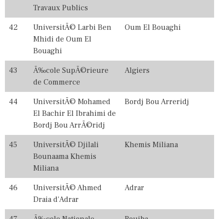
Travaux Publics
42
UniversitÃ© Larbi Ben
Oum El Bouaghi
Mhidi de Oum El
Bouaghi
43
Ã‰cole SupÃ©rieure
Algiers
de Commerce
44
UniversitÃ© Mohamed
Bordj Bou Arreridj
El Bachir El Ibrahimi de
Bordj Bou ArrÃ©ridj
45
UniversitÃ© Djilali
Khemis Miliana
Bounaama Khemis
Miliana
46
UniversitÃ© Ahmed
Adrar
Draia d'Adrar
47
Ã‰cole Nationale
Rouiba