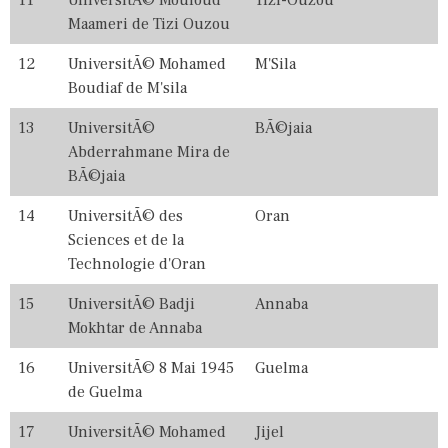
C
Maameri de Tizi Ouzou
O
L
12
UniversitÃ© Mohamed
M'Sila
L
E
Boudiaf de M'sila
G
E
13
UniversitÃ©
BÃ©jaia
,
Abderrahmane Mira de
C
O
BÃ©jaia
L
L
14
UniversitÃ© des
Oran
E
Sciences et de la
G
E
Technologie d'Oran
S
,
15
UniversitÃ© Badji
Annaba
I
Mokhtar de Annaba
N
,
16
UniversitÃ© 8 Mai 1945
Guelma
R
A
de Guelma
N
K
17
UniversitÃ© Mohamed
Jijel
I