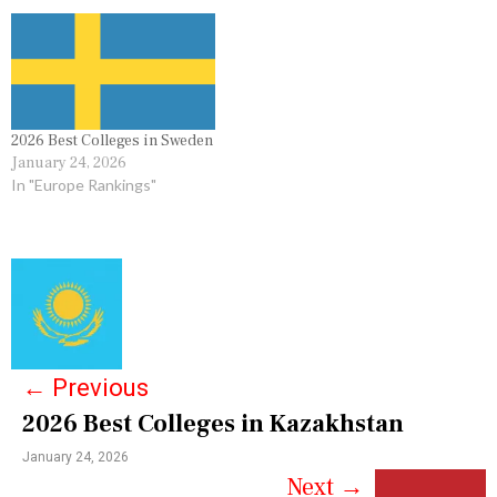
2026 Best Colleges in Sweden
January 24, 2026
In "Europe Rankings"
P
o
s
←
Previous
t
2026 Best Colleges in Kazakhstan
n
January 24, 2026
a
Next
→