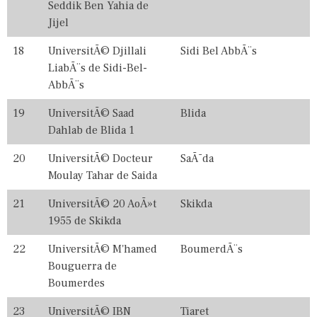
Seddik Ben Yahia de
N
G
Jijel
,
R
18
UniversitÃ© Djillali
Sidi Bel AbbÃ¨s
A
LiabÃ¨s de Sidi-Bel-
N
AbbÃ¨s
K
I
N
19
UniversitÃ© Saad
Blida
G
Dahlab de Blida 1
S
,
20
UniversitÃ© Docteur
SaÃ¯da
T
O
Moulay Tahar de Saida
P
,
21
UniversitÃ© 20 AoÃ»t
Skikda
U
1955 de Skikda
N
I
22
UniversitÃ© M'hamed
BoumerdÃ¨s
V
E
Bouguerra de
R
Boumerdes
S
I
23
UniversitÃ© IBN
Tiaret
T